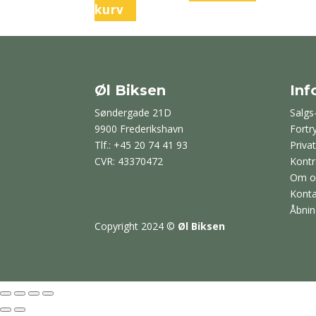
kurv
Øl Biksen
Inf
Søndergade 21D
Salgs
9900 Frederikshavn
Fortr
Tlf.: +45 20 74 41 93
Privat
CVR: 43370472
Kontr
Om o
Konta
Åbnin
Copyright 2024
©
Øl Biksen