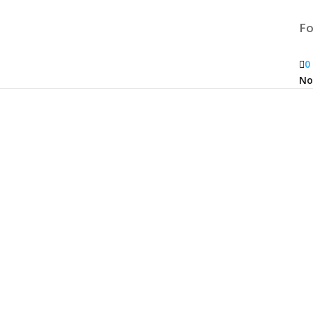
Fo

0
No