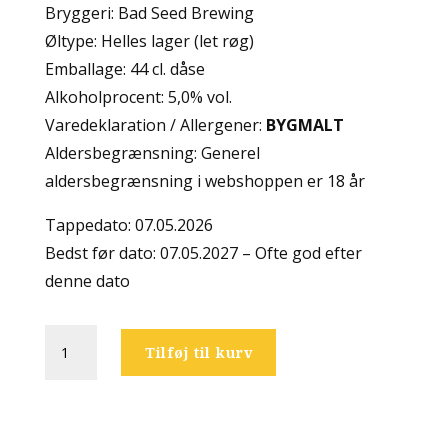
Bryggeri: Bad Seed Brewing
Øltype: Helles lager (let røg)
Emballage: 44 cl. dåse
Alkoholprocent: 5,0% vol.
Varedeklaration / Allergener:
BYGMALT
Aldersbegrænsning: Generel
aldersbegrænsning i webshoppen er 18 år
Tappedato: 07.05.2026
Bedst før dato: 07.05.2027 – Ofte god efter
denne dato
Bad
Tilføj til kurv
Seed
Brewing
-
Funke