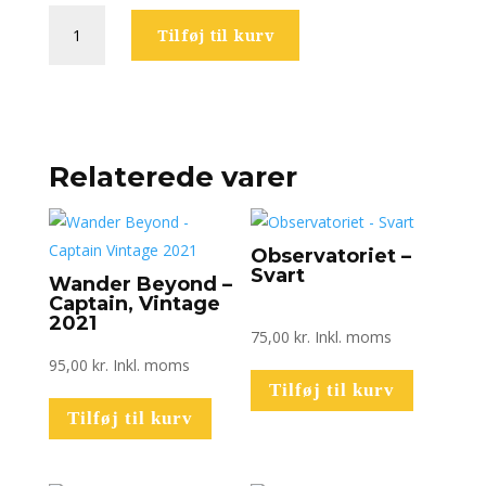
CoolHead
Tilføj til kurv
/
Glass
Pyramid
Project
-
Freshly
Relaterede varer
Squeezed
x
Hydra
Observatoriet –
Part
Svart
Wander Beyond –
II
Captain, Vintage
(collab
2021
75,00
kr.
Inkl. moms
med
95,00
kr.
Inkl. moms
Mortalis)
Tilføj til kurv
antal
Tilføj til kurv