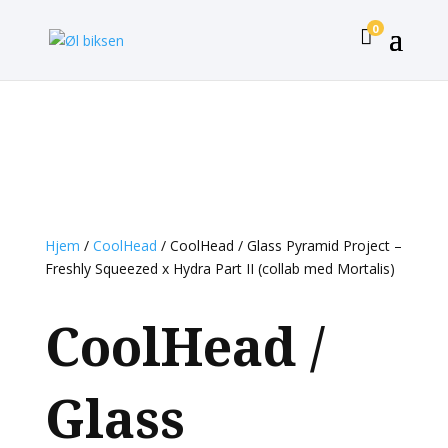
0

Hjem
/
CoolHead
/ CoolHead / Glass Pyramid Project –
Freshly Squeezed x Hydra Part II (collab med Mortalis)
CoolHead /
Glass