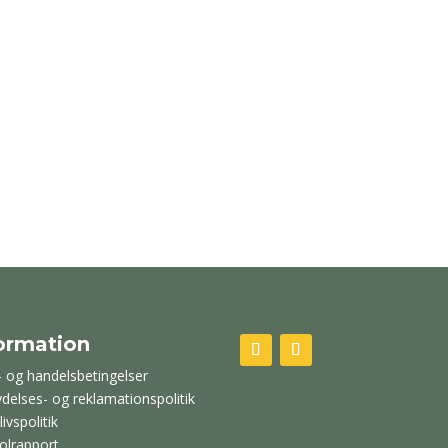
ormation
- og handelsbetingelser
ydelses- og reklamationspolitik
livspolitik
olrapport