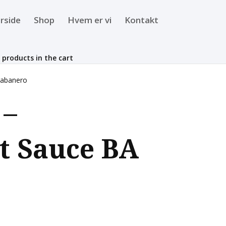
rside
Shop
Hvem er vi
Kontakt
 products in the cart
Habanero
 –
t Sauce BA