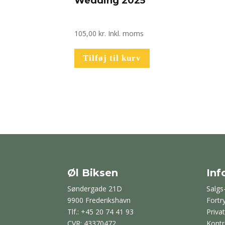
Wedding 2025
105,00
kr.
Inkl. moms
Tilføj til kurv
Øl Biksen
Inf
Søndergade 21D
Salgs
9900 Frederikshavn
Fortr
Tlf.: +45 20 74 41 93
Privat
CVR: 43370472
Kontr