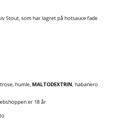
v Stout, som har lagret på hotsauce fade
xtrose, humle,
MALTODEXTRIN
, habanero
ebshoppen er 18 år
to