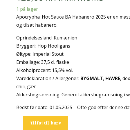
1 på lager
Apocrypha: Hot Sauce BA Habanero 2025 er en massi
og tilsat habanero.
Oprindelsesland: Rumænien
Bryggeri: Hop Hooligans
Øltype: Imperial Stout
Emballage: 37,5 cl. flaske
Alkoholprocent: 15,5% vol.
Varedeklaration / Allergener:
BYGMALT
,
HAVRE
, de
chili, gær
Aldersbegrænsning: Generel aldersbegrænsning i w
Bedst før dato: 01.05.2035 – Ofte god efter denne da
Tilføj til kurv
Hop