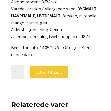
Alkoholprocent: 3,5% vol.
Varedeklaration / Allergener: Vand,
BYGMALT
,
HAVREMALT
,
HVEDEMALT
, fersken, mirabelle,
mango, humle, gær
Aldersbegrænsning: Generel
aldersbegrænsning i webshoppen er 18 år
Bedst før dato: 14.05.2026 – Ofte god efter
denne dato
Blech.Brut
Tilføj til kurv
-
Ploosh
antal
Relaterede varer