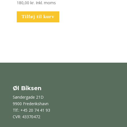
180,00
kr.
Inkl. moms
Tilføj til kurv
Øl Biksen
Søndergade 21D
9900 Frederikshavn
Tlf.: +45 20 74 41 93
CVR: 43370472