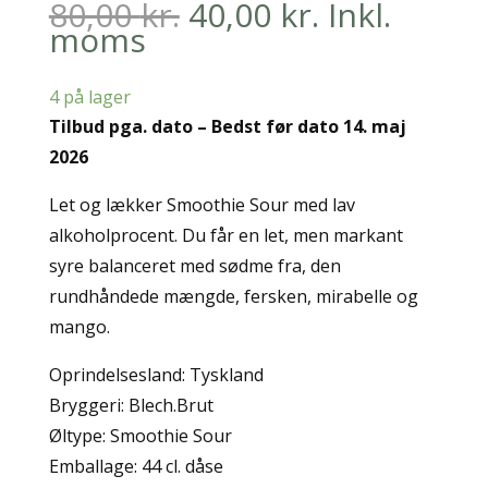
Den
Den
80,00
kr.
40,00
kr.
Inkl.
oprindelige
aktuelle
moms
pris
pris
var:
er:
4 på lager
80,00 kr..
40,00 kr..
Tilbud pga. dato – Bedst før dato 14. maj
2026
Let og lækker Smoothie Sour med lav
alkoholprocent. Du får en let, men markant
syre balanceret med sødme fra, den
rundhåndede mængde, fersken, mirabelle og
mango.
Oprindelsesland: Tyskland
Bryggeri: Blech.Brut
Øltype: Smoothie Sour
Emballage: 44 cl. dåse