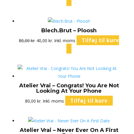
pris
pris
var:
er:
80,00 kr..
40,00 kr..
Blech.Brut – Ploosh
Den
Den
Tilføj til kurv
80,00
kr.
40,00
kr.
Inkl. moms
oprindelige
aktuelle
pris
pris
var:
er:
80,00 kr..
40,00 kr..
Atelier Vrai – Congrats! You Are Not
Looking At Your Phone
Tilføj til kurv
80,00
kr.
Inkl. moms
Atelier Vrai – Never Ever On A First