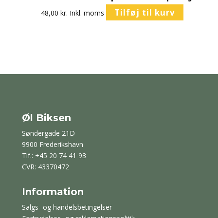
Tilføj til kurv
48,00
kr.
Inkl. moms
Øl Biksen
Søndergade 21D
9900 Frederikshavn
Tlf.: +45 20 74 41 93
CVR: 43370472
Information
Salgs- og handelsbetingelser