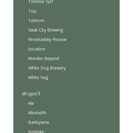
Tommie Sjef
Tuju
Tuletorn
Vault City Brewing
Vinohradsky Pivovar
Vocation
Wander Beyond
White Dog Brewery
White Hag
3
Øl typer
Ale
Alkoholfri
Barleywine
Belgiske