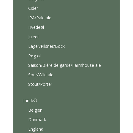
Cider
IPA/Pale ale
Hvedeøl
Juleøl
Lager/Pilsner/Bock
Røg øl
Saison/Biére de garde/Farmhouse ale
Sour/Wild ale
Stout/Porter
3
Lande
Belgien
Danmark
England