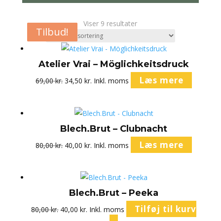
Viser 9 resultater
Tilbud!
Tilbud!
Tilbud!
Tilbud!
Atelier Vrai – Möglichkeitsdruck
Den
Den
Læs mere
69,00
kr.
34,50
kr.
Inkl. moms
oprindelige
aktuelle
pris
pris
var:
er:
Blech.Brut – Clubnacht
69,00 kr..
34,50 kr..
Den
Den
Læs mere
80,00
kr.
40,00
kr.
Inkl. moms
oprindelige
aktuelle
pris
pris
var:
er:
Blech.Brut – Peeka
80,00 kr..
40,00 kr..
Den
Den
Tilføj til kurv
80,00
kr.
40,00
kr.
Inkl. moms
oprindelige
aktuelle