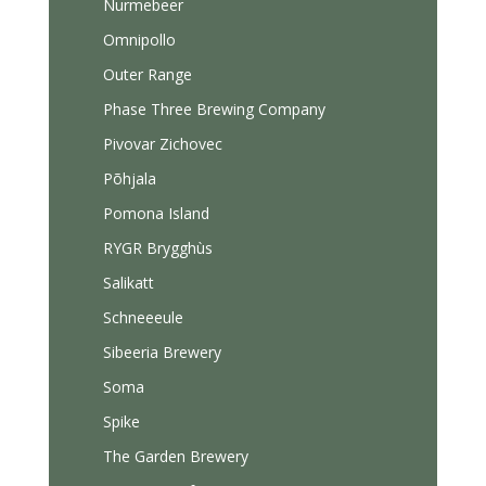
Nurmebeer
Omnipollo
Outer Range
Phase Three Brewing Company
Pivovar Zichovec
Põhjala
Pomona Island
RYGR Brygghùs
Salikatt
Schneeeule
Sibeeria Brewery
Soma
Spike
The Garden Brewery