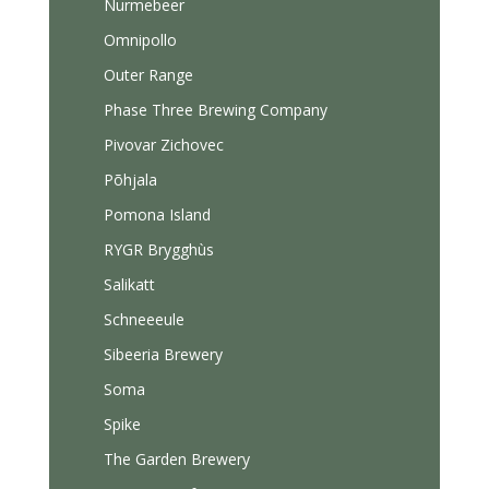
Nurmebeer
Omnipollo
Outer Range
Phase Three Brewing Company
Pivovar Zichovec
Põhjala
Pomona Island
RYGR Brygghùs
Salikatt
Schneeeule
Sibeeria Brewery
Soma
Spike
The Garden Brewery