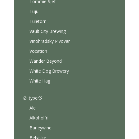
Tommie Sjef
Tuju
Tuletorn
Vault City Brewing
Vinohradsky Pivovar
Vocation
Wander Beyond
White Dog Brewery
White Hag
3
Øl typer
Ale
Alkoholfri
Barleywine
Belgiske