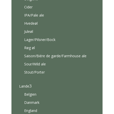
Cider
IPA/Pale ale
Hvedeøl
Juleøl
Lager/Pilsner/Bock
Røg øl
Saison/Biére de garde/Farmhouse ale
Sour/Wild ale
Stout/Porter
3
Lande
Belgien
Danmark
England