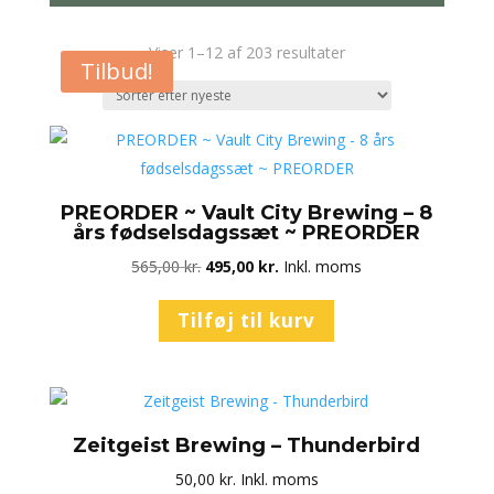
Sorteret
Viser 1–12 af 203 resultater
Tilbud!
efter
seneste
PREORDER ~ Vault City Brewing – 8
års fødselsdagssæt ~ PREORDER
Den
Den
565,00
kr.
495,00
kr.
Inkl. moms
oprindelige
aktuelle
Tilføj til kurv
pris
pris
var:
er:
565,00 kr..
495,00 kr..
Zeitgeist Brewing – Thunderbird
50,00
kr.
Inkl. moms