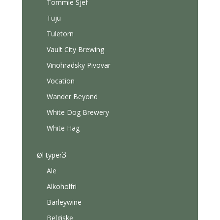
Tommie Sjef
Tuju
Tuletorn
Vault City Brewing
Vinohradsky Pivovar
Vocation
Wander Beyond
White Dog Brewery
White Hag
3
Øl typer
Ale
Alkoholfri
Barleywine
Belgiske