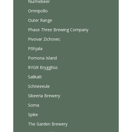
Nurmebeer
Omnipollo
Outer Range
Phase Three Brewing Company
Pivovar Zichovec
Põhjala
Pomona Island
RYGR Brygghùs
Salikatt
Schneeeule
Sibeeria Brewery
Soma
Spike
The Garden Brewery