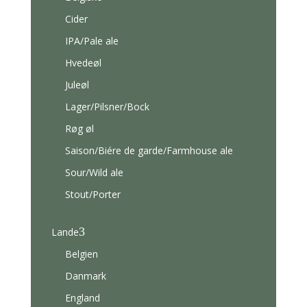
Cider
IPA/Pale ale
Hvedeøl
Juleøl
Lager/Pilsner/Bock
Røg øl
Saison/Biére de garde/Farmhouse ale
Sour/Wild ale
Stout/Porter
3
Lande
Belgien
Danmark
England