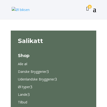
0

Salikatt
Shop
Alle øl
Danske Bryggerier
3
Udenlandske Bryggerier
3
Øl typer
3
Lande
3
Tilbud