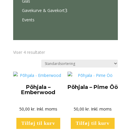
Glas
Gavekurve & Gavekort
3
Events
Viser 4 resultater
Põhjala –
Põhjala – Pime Öö
Emberwood
50,00
kr.
Inkl. moms
50,00
kr.
Inkl. moms
Tilføj til kurv
Tilføj til kurv