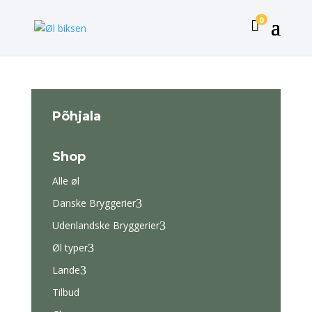
0

Põhjala
Shop
Alle øl
Danske Bryggerier
3
Udenlandske Bryggerier
3
Øl typer
3
Lande
3
Tilbud