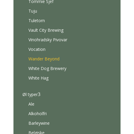
Tommie Sjef
Tuju
Tuletorn
Vault City Brewing
Vinohradsky Pivovar
Vocation
Wander Beyond
White Dog Brewery
White Hag
3
Øl typer
Ale
Alkoholfri
Barleywine
Belgiske