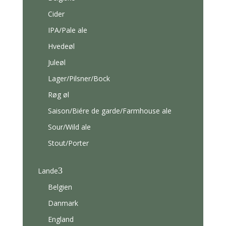
Cider
IPA/Pale ale
Hvedeøl
Juleøl
Lager/Pilsner/Bock
Røg øl
Saison/Biére de garde/Farmhouse ale
Sour/Wild ale
Stout/Porter
3
Lande
Belgien
Danmark
England