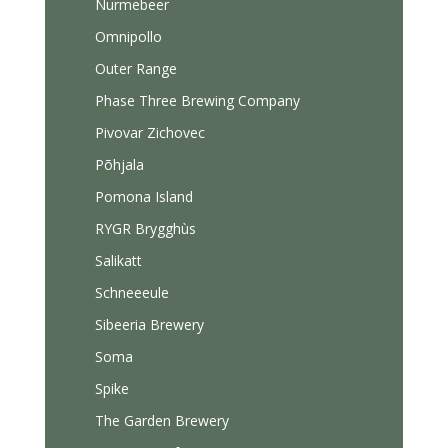
Nurmebeer
Omnipollo
Outer Range
Phase Three Brewing Company
Pivovar Zichovec
Põhjala
Pomona Island
RYGR Brygghùs
Salikatt
Schneeeule
Sibeeria Brewery
Soma
Spike
The Garden Brewery