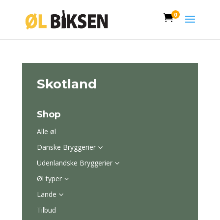
0

Skotland
Shop
Alle øl
Danske Bryggerier
3
Udenlandske Bryggerier
3
Øl typer
3
Lande
3
Tilbud