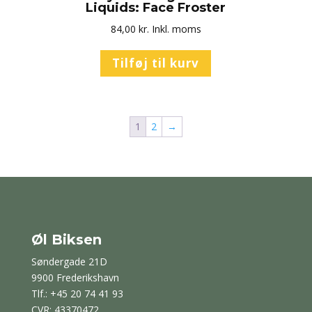
Liquids: Face Froster
84,00
kr.
Inkl. moms
Tilføj til kurv
1
2
→
Øl Biksen
Søndergade 21D
9900 Frederikshavn
Tlf.: +45 20 74 41 93
CVR: 43370472