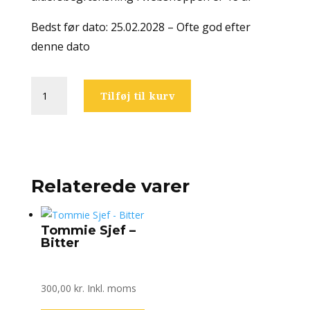
Bedst før dato: 25.02.2028 – Ofte god efter
denne dato
Vault
Tilføj til kurv
City
Brewing
-
Triple
Stacked
Lumberjack
Relaterede varer
Breakfast
antal
Tommie Sjef –
Bitter
300,00
kr.
Inkl. moms