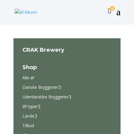
0

CRAK Brewery
Shop
Alle øl
Danske Bryggerier
3
Udenlandske Bryggerier
3
Øl typer
3
Lande
3
Tilbud