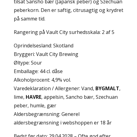
tilsat Sansho bær (Japansk peber) og Szechuan
peberkorn. Den er saftig, citrusagtig og krydret
på samme tid.
Rangering på Vault City surhedsskala: 2 af 5
Oprindelsesland: Skotland
Bryggeri: Vault City Brewing
Øltype: Sour
Emballage: 44 cl. dåse
Alkoholprocent: 4,9% vol.
Varedeklaration / Allergener: Vand,
BYGMALT
,
lime,
HAVRE
, appelsin, Sancho bær, Szechuan
peber, humle, gær
Aldersbegrænsning: Generel
aldersbegrænsning i webshoppen er 18 år
Bedst før dato: 29.04.2028 – Ofte god efter