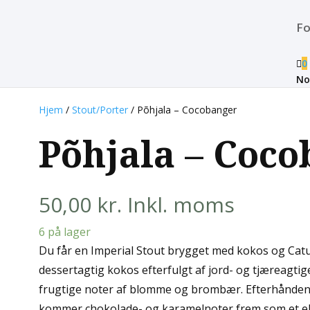
Fo

0
No
Hjem
/
Stout/Porter
/ Põhjala – Cocobanger
Põhjala – Coc
50,00
kr.
Inkl. moms
6 på lager
Du får en Imperial Stout brygget med kokos og Catur
dessertagtig kokos efterfulgt af jord- og tjæreagtige
frugtige noter af ​​blomme og brombær. Efterhånden
kommer chokolade- og karamelnoter frem som et ek