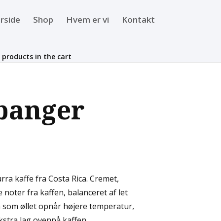
rside
Shop
Hvem er vi
Kontakt
 products in the cart
obanger
ra kaffe fra Costa Rica. Cremet,
 noter fra kaffen, balanceret af let
 som øllet opnår højere temperatur,
stra lag ovenpå kaffen.