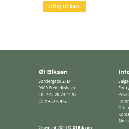
Tilføj til kurv
Øl Biksen
Inf
Søndergade 21D
Salgs
9900 Frederikshavn
Fortr
Tlf.: +45 20 74 41 93
Privat
CVR: 43370472
Kontr
Om o
Konta
Åbnin
Copyright 2024
©
Øl Biksen