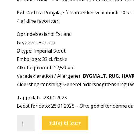
Køb 4 øl fra Põhjala, så fratrækker vi manuelt 20 kr. 
4 af dine favoritter.
Oprindelsesland: Estland
Bryggeri: Põhjala
Øltype: Imperial Stout
Emballage: 33 cl. flaske
Alkoholprocent: 12,5% vol.
Varedeklaration / Allergener:
BYGMALT, RUG, HAVR
Aldersbegrænsning: Generel aldersbegrænsning i w
Tappedato: 28.01.2025
Bedst før dato: 28.01.2028 – Ofte god efter denne da
Põhjala
Tilføj til kurv
-
Cocobanger