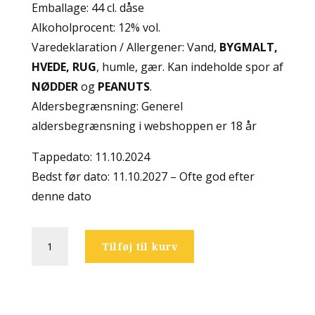
Emballage: 44 cl. dåse
Alkoholprocent: 12% vol.
Varedeklaration / Allergener: Vand,
BYGMALT,
HVEDE, RUG
, humle, gær. Kan indeholde spor af
NØDDER
og
PEANUTS
.
Aldersbegrænsning: Generel
aldersbegrænsning i webshoppen er 18 år
Tappedato: 11.10.2024
Bedst før dato: 11.10.2027 – Ofte god efter
denne dato
Moersleutel
Tilføj til kurv
-
Motor
Oil
Nitro