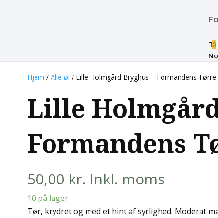
Fo

0
No
Hjem
/
Alle øl
/ Lille Holmgård Bryghus – Formandens Tørre 
Lille Holmgård
Formandens Tø
50,00
kr.
Inkl. moms
10 på lager
Tør, krydret og med et hint af syrlighed. Moderat m