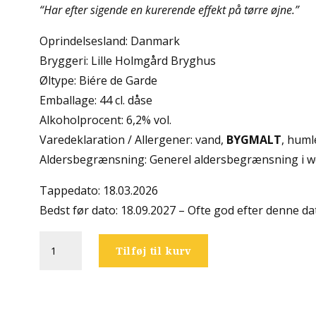
“Har efter sigende en kurerende effekt på tørre øjne.”
Oprindelsesland: Danmark
Bryggeri: Lille Holmgård Bryghus
Øltype: Biére de Garde
Emballage: 44 cl. dåse
Alkoholprocent: 6,2% vol.
Varedeklaration / Allergener: vand,
BYGMALT
, huml
Aldersbegrænsning: Generel aldersbegrænsning i w
Tappedato: 18.03.2026
Bedst før dato: 18.09.2027 – Ofte god efter denne da
Lille
Tilføj til kurv
Holmgård
Bryghus
-
Formandens