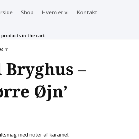
rside
Shop
Hvem er vi
Kontakt
 products in the cart
Øjn’
 Bryghus –
rre Øjn’
altsmag med noter af karamel.