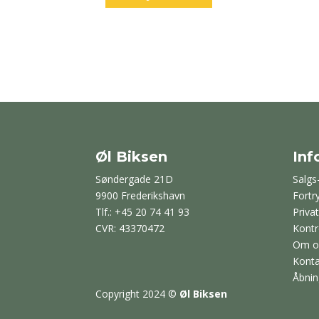
Øl Biksen
Inf
Søndergade 21D
Salgs
9900 Frederikshavn
Fortr
Tlf.: +45 20 74 41 93
Privat
CVR: 43370472
Kontr
Om o
Konta
Åbnin
Copyright 2024
©
Øl Biksen