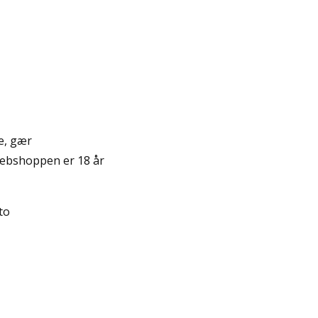
e, gær
ebshoppen er 18 år
to