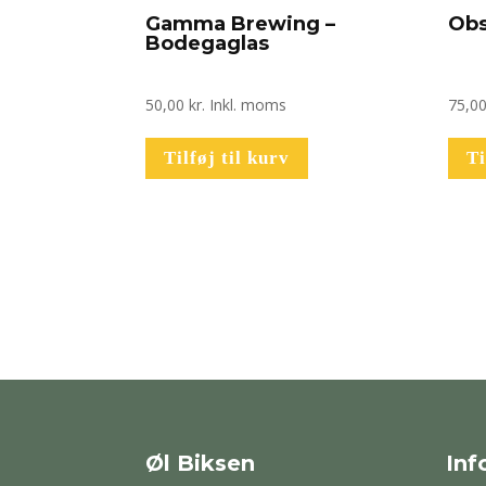
Gamma Brewing –
Obs
Bodegaglas
50,00
kr.
Inkl. moms
75,0
Tilføj til kurv
Ti
Øl Biksen
Inf