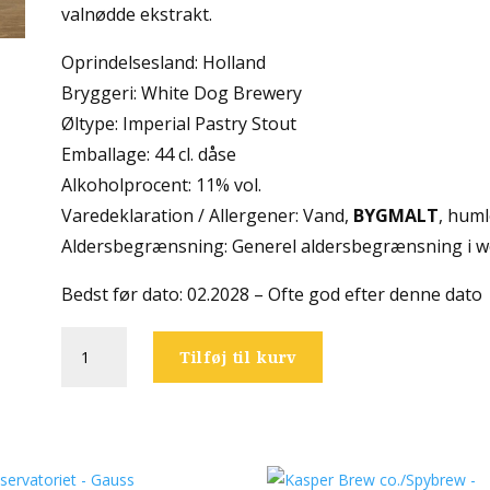
valnødde ekstrakt.
Oprindelsesland: Holland
Bryggeri: White Dog Brewery
Øltype: Imperial Pastry Stout
Emballage: 44 cl. dåse
Alkoholprocent: 11% vol.
Varedeklaration / Allergener: Vand,
BYGMALT
, huml
Aldersbegrænsning: Generel aldersbegrænsning i w
Bedst før dato: 02.2028 – Ofte god efter denne dato
White
Tilføj til kurv
Dog
Brewery
-
Rocky
Road
antal