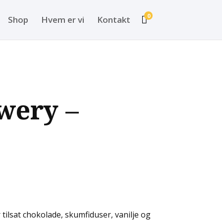
0
Shop
Hvem er vi
Kontakt

wery –
tilsat chokolade, skumfiduser, vanilje og