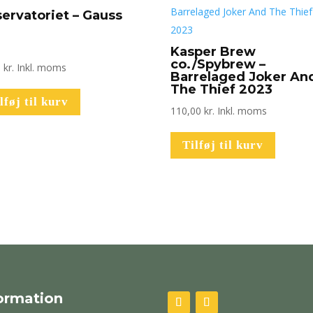
ervatoriet – Gauss
Kasper Brew
co./Spybrew –
0
kr.
Inkl. moms
Barrelaged Joker An
The Thief 2023
lføj til kurv
110,00
kr.
Inkl. moms
Tilføj til kurv
ormation