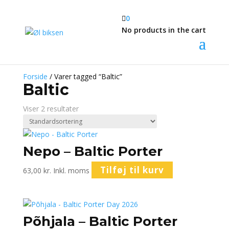

0
No products in the cart
Forside
/ Varer tagged “Baltic”
Baltic
Viser 2 resultater
Nepo – Baltic Porter
Tilføj til kurv
63,00
kr.
Inkl. moms
Põhjala – Baltic Porter