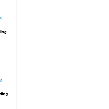
ding
ding