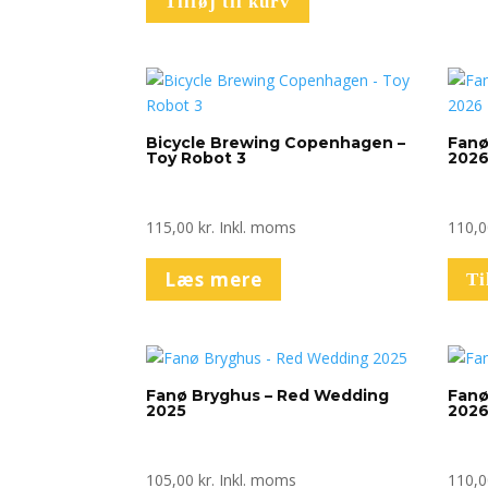
Tilføj til kurv
Bicycle Brewing Copenhagen –
Fanø
Toy Robot 3
202
115,00
kr.
Inkl. moms
110,
Læs mere
Ti
Fanø Bryghus – Red Wedding
Fanø
2025
202
105,00
kr.
Inkl. moms
110,