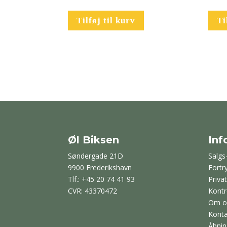
Tilføj til kurv
Ti
Øl Biksen
Inf
Søndergade 21D
Salgs
9900 Frederikshavn
Fortr
Tlf.: +45 20 74 41 93
Privat
CVR: 43370472
Kontr
Om o
Konta
Åbnin