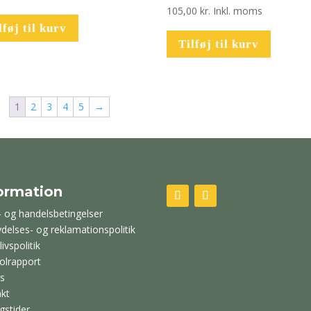
105,00
kr.
Inkl. moms
lføj til kurv
Tilføj til kurv
1
2
3
4
5
→
ormation
- og handelsbetingelser
ydelses- og reklamationspolitik
livspolitik
olrapport
s
kt
gstider