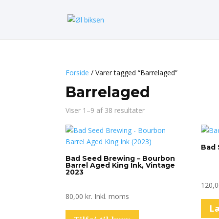
Forside
/ Varer tagged “Barrelaged”
Barrelaged
Viser 1–9 af 38 resultater
Bad 
Bad Seed Brewing – Bourbon
Barrel Aged King Ink, Vintage
2023
120,
80,00
kr.
Inkl. moms
L