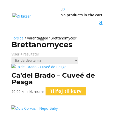

0
No products in the cart
Forside
/ Varer tagged “Brettanomyces”
Brettanomyces
Viser 4 resultater
Ca’del Brado – Cuveé de
Pesga
Tilføj til kurv
90,00
kr.
Inkl. moms