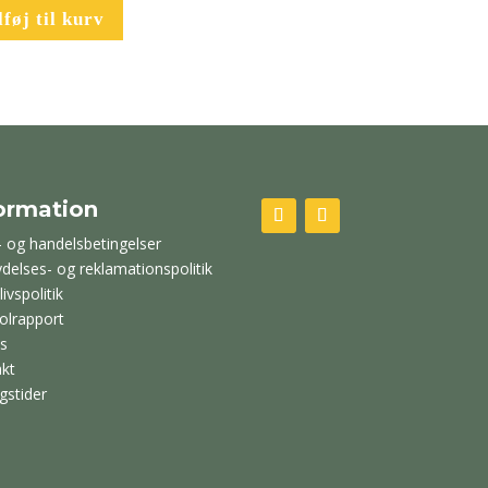
lføj til kurv
ormation
- og handelsbetingelser
ydelses- og reklamationspolitik
livspolitik
olrapport
s
kt
gstider