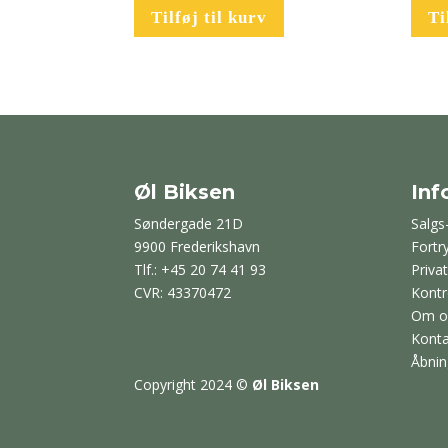
Tilføj til kurv
Ti
Øl Biksen
Inf
Søndergade 21D
Salgs
9900 Frederikshavn
Fortr
Tlf.: +45 20 74 41 93
Privat
CVR: 43370472
Kontr
Om o
Konta
Åbnin
Copyright 2024
©
Øl Biksen