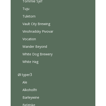
Tommie Sjef
Tuju
Tuletorn
Vault City Brewing
Vinohradsky Pivovar
Vocation
Wander Beyond
White Dog Brewery
White Hag
3
Øl typer
Ale
Alkoholfri
Barleywine
Belgiske