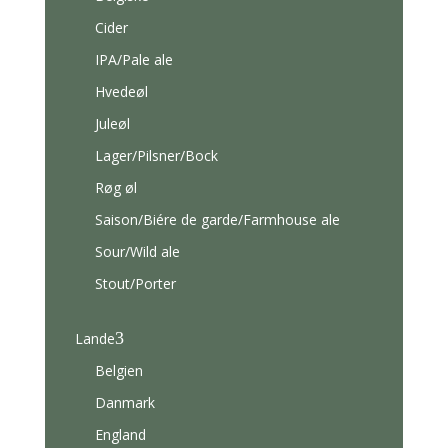
Cider
IPA/Pale ale
Hvedeøl
Juleøl
Lager/Pilsner/Bock
Røg øl
Saison/Biére de garde/Farmhouse ale
Sour/Wild ale
Stout/Porter
3
Lande
Belgien
Danmark
England