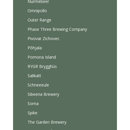
Nurmebeer
Omnipollo
Outer Range
Phase Three Brewing Company
Pivovar Zichovec
Põhjala
Pomona Island
RYGR Brygghùs
Salikatt
Schneeeule
Sibeeria Brewery
Soma
Spike
The Garden Brewery