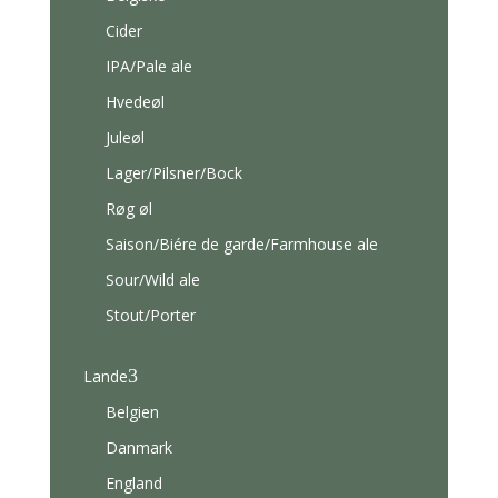
Cider
IPA/Pale ale
Hvedeøl
Juleøl
Lager/Pilsner/Bock
Røg øl
Saison/Biére de garde/Farmhouse ale
Sour/Wild ale
Stout/Porter
3
Lande
Belgien
Danmark
England