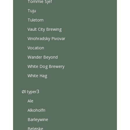
Tommie Sjef
Tuju
Tuletorn
Vault City Brewing
Vinohradsky Pivovar
Vocation
Wander Beyond
White Dog Brewery
White Hag
3
Øl typer
Ale
Alkoholfri
Barleywine
Belgiske