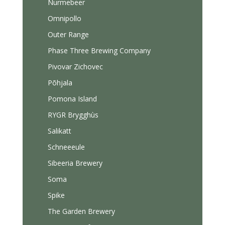
Nurmebeer
Omnipollo
Outer Range
Phase Three Brewing Company
Pivovar Zichovec
Põhjala
Pomona Island
RYGR Brygghùs
Salikatt
Schneeeule
Sibeeria Brewery
Soma
Spike
The Garden Brewery