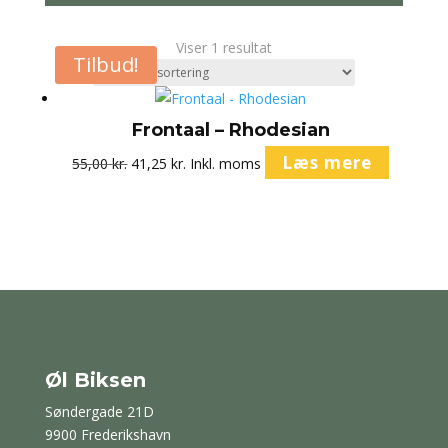
Viser 1 resultat
Tilbud!
Frontaal – Rhodesian
Den
Den
Læs mere
55,00
kr.
41,25
kr.
Inkl. moms
oprindelige
aktuelle
pris
pris
var:
er:
55,00 kr..
41,25 kr..
Øl Biksen
Søndergade 21D
9900 Frederikshavn