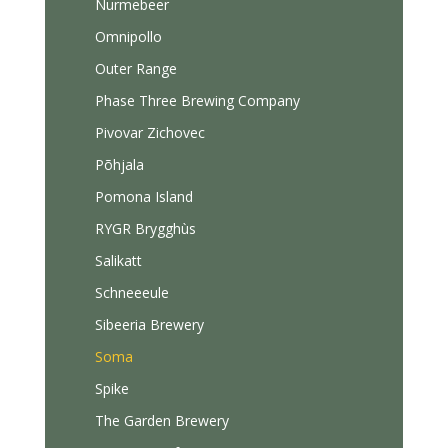
Nurmebeer
Omnipollo
Outer Range
Phase Three Brewing Company
Pivovar Zichovec
Põhjala
Pomona Island
RYGR Brygghùs
Salikatt
Schneeeule
Sibeeria Brewery
Soma
Spike
The Garden Brewery