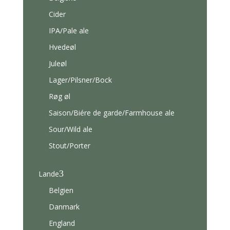
Cider
IPA/Pale ale
Hvedeøl
Juleøl
Lager/Pilsner/Bock
Røg øl
Saison/Biére de garde/Farmhouse ale
Sour/Wild ale
Stout/Porter
3
Lande
Belgien
Danmark
England