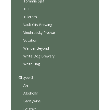
Tommie Sjef
Tuju
Tuletorn
Vault City Brewing
Vinohradsky Pivovar
Vocation
Wander Beyond
White Dog Brewery
White Hag
3
Øl typer
Ale
Alkoholfri
Barleywine
Belgiske