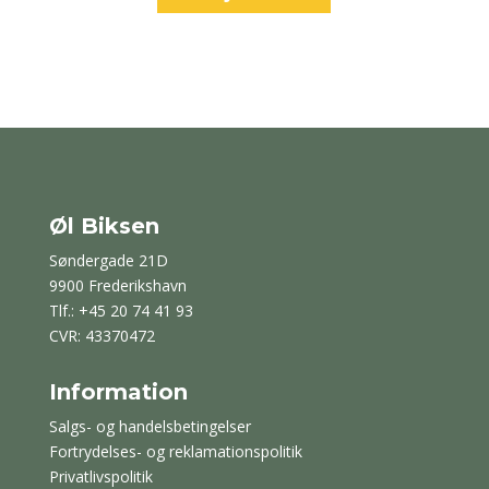
var:
er:
47,00 kr..
23,50 kr..
Øl Biksen
Søndergade 21D
9900 Frederikshavn
Tlf.: +45 20 74 41 93
CVR: 43370472
Information
Salgs- og handelsbetingelser
Fortrydelses- og reklamationspolitik
Privatlivspolitik