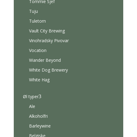
Tommie Sjef
Tuju
Tuletorn
Vault City Brewing
Vinohradsky Pivovar
Vocation
Wander Beyond
White Dog Brewery
White Hag
3
Øl typer
Ale
Alkoholfri
Barleywine
Belgiske