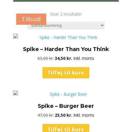
Viser 2 resultater
Tilbud!
Tilbud!
Spike – Harder Than You Think
Den
Den
69,00
kr.
34,50
kr.
Inkl. moms
oprindelige
aktuelle
Tilføj til kurv
pris
pris
var:
er:
69,00 kr..
34,50 kr..
Spike – Burger Beer
Den
Den
47,00
kr.
23,50
kr.
Inkl. moms
oprindelige
aktuelle
Tilføj til kurv
pris
pris