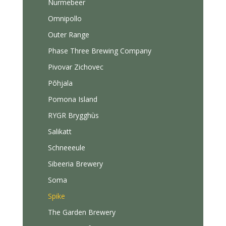
Nurmebeer
Omnipollo
Outer Range
Phase Three Brewing Company
Pivovar Zichovec
Põhjala
Pomona Island
RYGR Brygghùs
Salikatt
Schneeeule
Sibeeria Brewery
Soma
Spike
The Garden Brewery