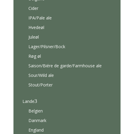
Cider
IPA/Pale ale
Hvedeøl
Juleøl
Lager/Pilsner/Bock
Røg øl
Saison/Biére de garde/Farmhouse ale
Sour/Wild ale
Stout/Porter
3
Lande
Belgien
Danmark
England