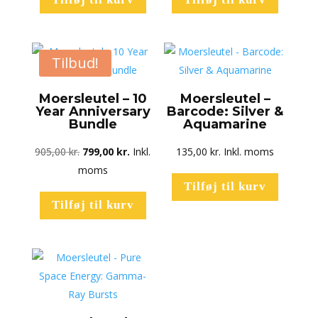
Tilbud!
Moersleutel – 10
Moersleutel –
Year Anniversary
Barcode: Silver &
Bundle
Aquamarine
Den
Den
905,00
kr.
799,00
kr.
Inkl.
135,00
kr.
Inkl. moms
oprindelige
aktuelle
moms
Tilføj til kurv
pris
pris
Tilføj til kurv
var:
er:
905,00 kr..
799,00 kr..