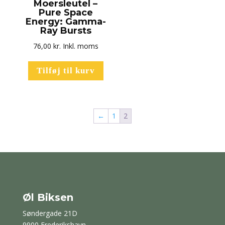
Moersleutel –
Pure Space
Energy: Gamma-
Ray Bursts
76,00
kr.
Inkl. moms
Tilføj til kurv
←
1
2
Øl Biksen
Søndergade 21D
9900 Frederikshavn