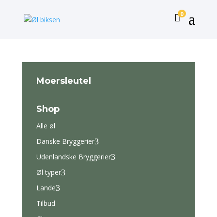
0

Moersleutel
Shop
Alle øl
Danske Bryggerier
3
Udenlandske Bryggerier
3
Øl typer
3
Lande
3
Tilbud