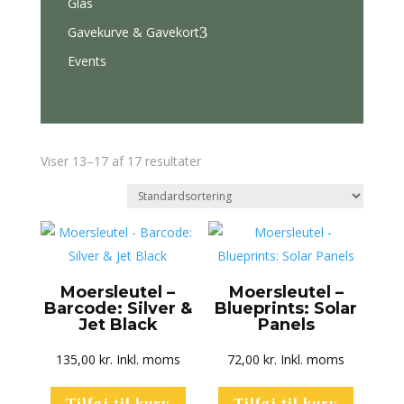
Glas
Gavekurve & Gavekort
3
Events
Viser 13–17 af 17 resultater
Moersleutel –
Moersleutel –
Barcode: Silver &
Blueprints: Solar
Jet Black
Panels
135,00
kr.
Inkl. moms
72,00
kr.
Inkl. moms
Tilføj til kurv
Tilføj til kurv