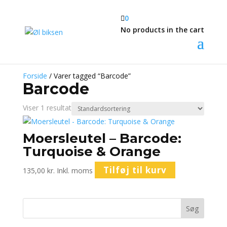

0
No products in the cart
Forside
/ Varer tagged “Barcode”
Barcode
Viser 1 resultat
Moersleutel – Barcode:
Turquoise & Orange
Tilføj til kurv
135,00
kr.
Inkl. moms
Søg