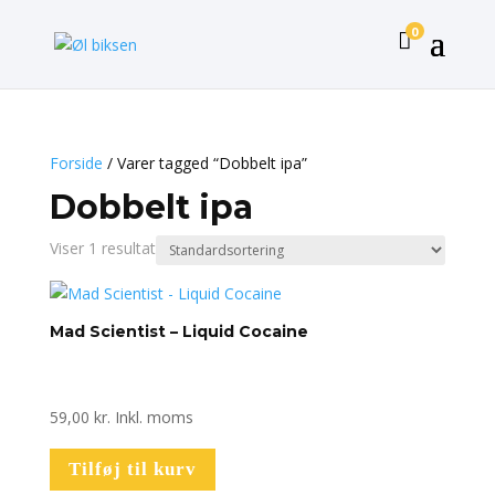
0

Forside
/ Varer tagged “Dobbelt ipa”
Dobbelt ipa
Viser 1 resultat
Mad Scientist – Liquid Cocaine
59,00
kr.
Inkl. moms
Tilføj til kurv