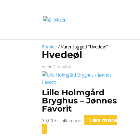
Forside
/ Varer tagged “Hvedeøl”
Hvedeøl
Viser 1 resultat
Lille Holmgård
Bryghus – Jønnes
Favorit
Læs mere
50,00
kr.
Inkl. moms