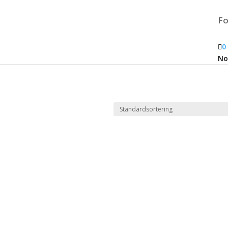
Fo

0
No