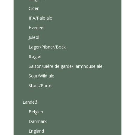
Cider
IPA/Pale ale
Hvedeøl
Juleøl
Lager/Pilsner/Bock
Røg øl
Saison/Biére de garde/Farmhouse ale
Sour/Wild ale
Stout/Porter
3
Lande
Belgien
Danmark
England