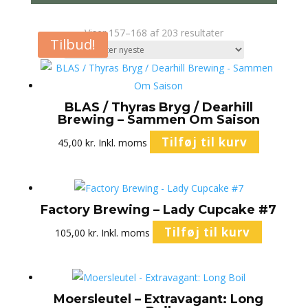
Sorteret
Viser 157–168 af 203 resultater
Tilbud!
efter
seneste
BLAS / Thyras Bryg / Dearhill
Brewing – Sammen Om Saison
Tilføj til kurv
45,00
kr.
Inkl. moms
Factory Brewing – Lady Cupcake #7
Tilføj til kurv
105,00
kr.
Inkl. moms
Moersleutel – Extravagant: Long