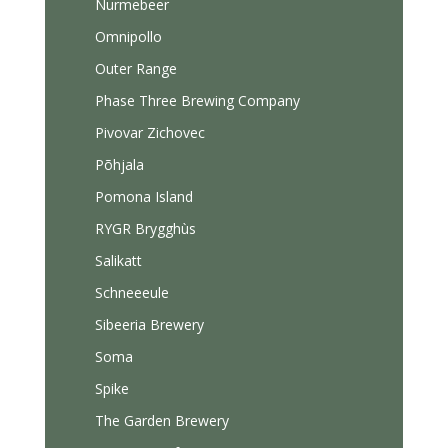
Nurmebeer
Omnipollo
Outer Range
Phase Three Brewing Company
Pivovar Zichovec
Põhjala
Pomona Island
RYGR Brygghùs
Salikatt
Schneeeule
Sibeeria Brewery
Soma
Spike
The Garden Brewery