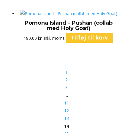
Pomona Island – Pushan (collab
med Holy Goat)
Tilføj til kurv
180,00
kr.
Inkl. moms
←
1
2
3
…
11
12
13
14