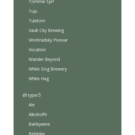
Tommie Sjef
Tuju
Tuletorn
Vault City Brewing
Vinohradsky Pivovar
Vocation
Wander Beyond
White Dog Brewery
White Hag
3
Øl typer
Ale
Alkoholfri
Barleywine
Belgiske