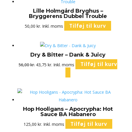
Lille Holmgård Bryghus –
Bryggerens Dubbel Trouble
Tilføj til kurv
50,00
kr.
Inkl. moms
Dry & Bitter – Dank & Juicy
Den
Den
Tilføj til kurv
56,00
kr.
43,75
kr.
Inkl. moms
oprindelige
aktuelle
pris
pris
var:
er:
56,00 kr..
43,75 kr..
Hop Hooligans – Apocrypha: Hot
Sauce BA Habanero
Tilføj til kurv
125,00
kr.
Inkl. moms